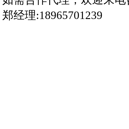
区
迎
郑经理:18965701239
宾
东
路
锐
翔
工
业
园
Tel:
400-
8866-
199
2040828566
524755669