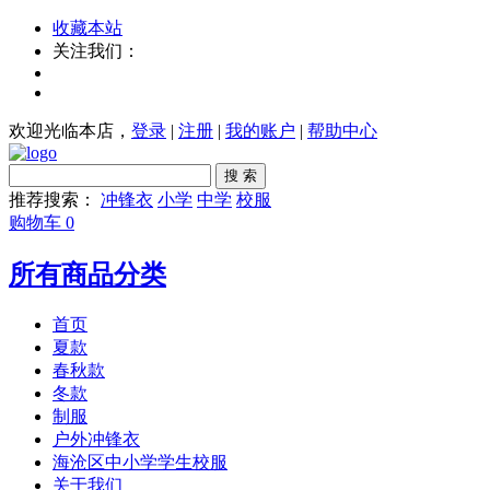
收藏本站
关注我们：
欢迎光临本店，
登录
|
注册
|
我的账户
|
帮助中心
搜 索
推荐搜索：
冲锋衣
小学
中学
校服
购物车
0
所有商品分类
首页
夏款
春秋款
冬款
制服
户外冲锋衣
海沧区中小学学生校服
关于我们