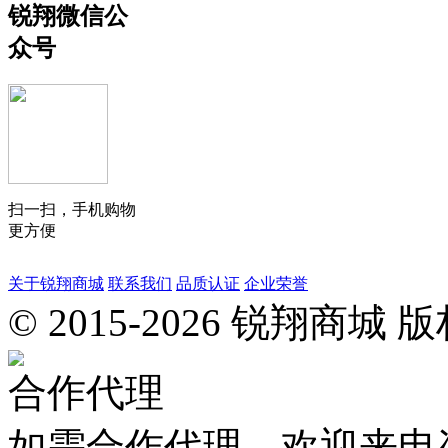
锐翔微信公
众号
扫一扫，手机购物
更方便
关于锐翔商城
联系我们
品质认证
企业荣誉
惠
© 2015-2026 锐翔
安
县
城
合作代理
南
工
业
如需合作代理，欢迎来电