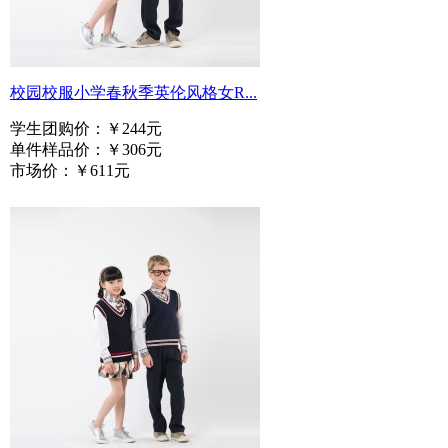
校园校服小学春秋季英伦风格女R...
学生团购价：
￥244元
单件样品价：
￥306元
市场价：
￥611元