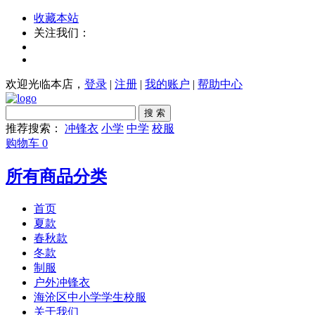
收藏本站
关注我们：
欢迎光临本店，
登录
|
注册
|
我的账户
|
帮助中心
搜 索
推荐搜索：
冲锋衣
小学
中学
校服
购物车
0
所有商品分类
首页
夏款
春秋款
冬款
制服
户外冲锋衣
海沧区中小学学生校服
关于我们